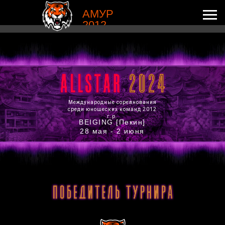
АМУР
2012
Международные соревнования
среди юношеских команд 2012
г.р.
BEIGING [Пекин]
28 мая - 2 июня