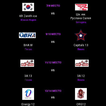
7/8 МЕСТО
VS
Шк. им.
KR Zenith ice
Руслана Салея
Южная Корея
Беларусь
9/10 МЕСТО
VS
BHA W
Capitals 13
Пекин
Пекин
11/12 МЕСТО
VS
3A 13
3A 12
Пекин
Пекин
13/14 МЕСТО
VS
Energy 12
ORG12