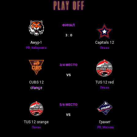
ФИНАЛ
3 : 0
Амур-1
Capitals 12
РФ, Хабаровск
Пекин
3/4 МЕСТО
VS
CUBS 12
TUS 12 red
orange
Пекин
Пекин
5/6 МЕСТО
VS
TUS 12 orange
Гранит
Пекин
РФ, Москва