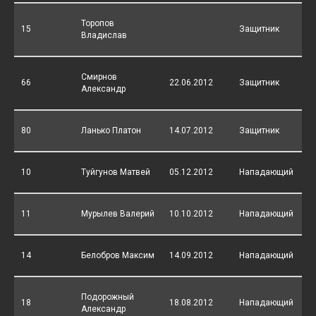
Торопов
15
Защитник
Владислав
Смирнов
66
22.06.2012
Защитник
Александр
80
Ланько Платон
14.07.2012
Защитник
10
Туйгунов Матвей
05.12.2012
Нападающий
11
Мурылев Валерий
10.10.2012
Нападающий
14
Белобров Максим
14.09.2012
Нападающий
Подорожный
18
18.08.2012
Нападающий
Александр