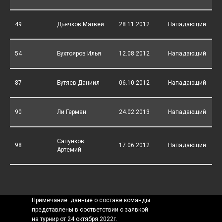
49
Дьячков Матвей
28.11.2012
Нападающий
54
Бухтояров Илья
12.08.2012
Нападающий
87
Бутяев Даниил
06.10.2012
Нападающий
90
Ли Герман
24.02.2013
Нападающий
Сапунков
98
17.06.2012
Нападающий
Артемий
Примечание: данные о составе команды
представлены в соответствии с заявкой
на турнир от 24 октября 2022г.