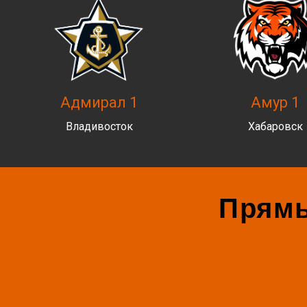
Адмирал 1
Амур 1
Владивосток
Хабаровск
Прямы