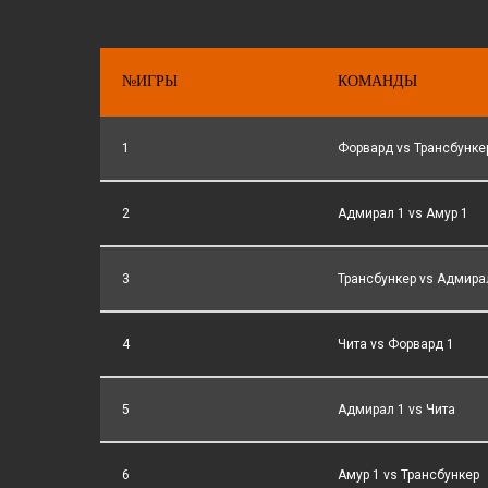
№ИГРЫ
КОМАНДЫ
1
Форвард vs Трансбунке
2
Адмирал 1 vs Амур 1
3
Трансбункер vs Адмира
4
Чита vs Форвард 1
5
Адмирал 1 vs Чита
6
Амур 1 vs Трансбункер