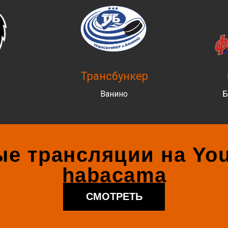
Трансбункер
Ванино
Б
е трансляции на You
habacama
СМОТРЕТЬ