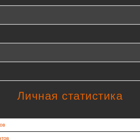
Личная статистика
ров
нтов