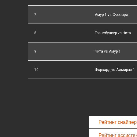
7
Амур 1 vs Форвард
8
Трансбункер vs Чита
9
Чита vs Амур 1
10
Форвард vs Адмирал 1
Рейтинг снайпе
Рейтинг ассисте