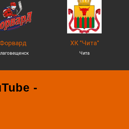
Форвард
ХК "Чита"
лаговещенск
Чита
Tube -