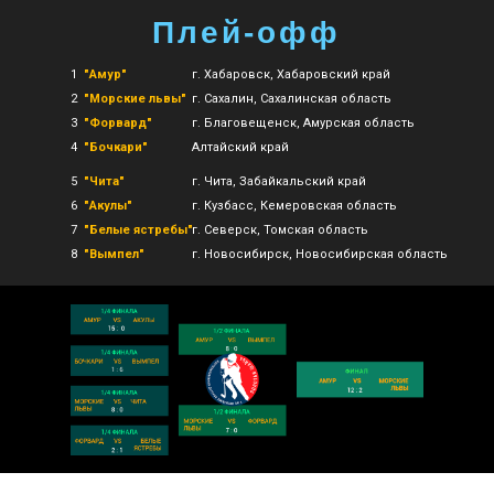
Плей-офф
1
"Амур"
г. Хабаровск, Хабаровский край
2
"Морские львы"
г. Сахалин, Сахалинская область
3
"Форвард"
г. Благовещенск, Амурская область
4
"Бочкари"
Алтайский край
5
"Чита"
г. Чита, Забайкальский край
6
"Акулы"
г. Кузбасс, Кемеровская область
7
"Белые ястребы"
г. Северск, Томская область
8
"Вымпел"
г. Новосибирск, Новосибирская область