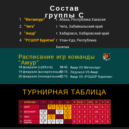
Состав
группы С
1
"Металлург"
г. Абаза, Республика Хакасия
2
"Чита"
г. Чита, Забайкальский край
3
"Амур"
г. Хабаровск, Хабаровский край
4
"РСШОР Бурятия"
г. Улан-Удэ, Республика
Бурятия
Расписание игр команды
"Амур"
18 февраля (суббота)
08:45
Амур VS Металлург
19 февраля (воскресенье)
13:15
Ледокол VS Амур
20 февраля (понедельник)
10:15
Амур VS «РСШОР Бурятия»
ТУРНИРНАЯ ТАБЛИЦА