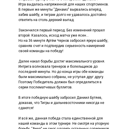
Игра выдалась напряженной для наших спортсменов.
В первые же минуты "Динамо" вырвались вперёд,
забив шайбу, и тиграм долго не удавалось достойно
ответить на столь дерзкий выпад.
Закончился первый период. Без изменений прошел
второй. Казалось, исход матча уже ясен...
Но на 36 минуте Артём Чернов забросил яркую шайбу,
сравняв счет и подтвердив серьезность намерений
своей команды на победу!
Далее накал борьбы достиг максимального уровня.
Интрига волновала тренеров и болельщиков до
последней минуты. Но до конца игры обе команды
были максимально собраны, не уступая друг другу.
Поэтому Победитель должен был определиться в
серии послематчевых буллитов.
В итоге победную шайбу забросил Даниил Бутяев,
доказав, что Тигры и дальневосточники никогда не
сдаются!
И всё же, данная победа стала единственной для
нашей команды в этом турнире. Не смотря на упорную
борьбу, "Амур" не смог одолеть остальных соперников