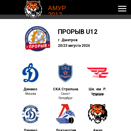
АМУР
2012
ПРОРЫВ U12
г. Дмитров
20/23 августа 2024
Динамо
СКА Стрельна
Шк. им. Р.
Москва
Санкт-
Беларусь
Салея
Петербург
Динамо
Локомотив
Амур