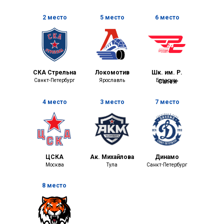
2 место
5 место
6 место
СКА Стрельна
Локомотив
Шк. им. Р.
Санкт-Петербург
Ярославль
Беларусь
Салея
4 место
3 место
7 место
ЦСКА
Ак. Михайлова
Динамо
Москва
Тула
Санкт-Петербург
8 место