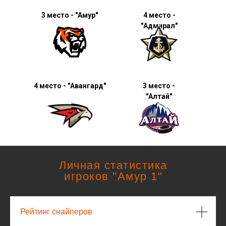
3 место - "Амур"
4 место -
"Адмирал"
4 место - "Авангард"
3 место -
"Алтай"
Личная статистика
игроков "Амур 1"
Рейтинг снайперов