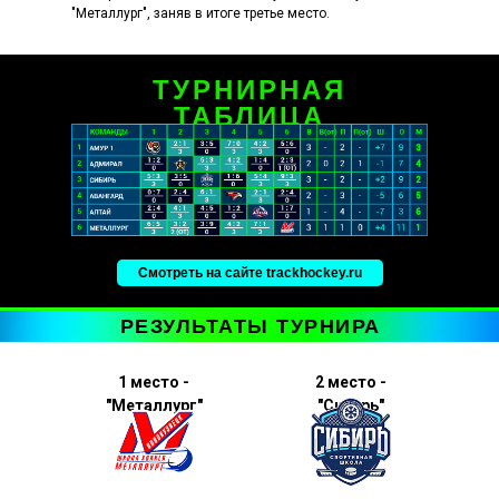
"Металлург", заняв в итоге третье место.
ТУРНИРНАЯ
ТАБЛИЦА
Смотреть на сайте trackhockey.ru
РЕЗУЛЬТАТЫ ТУРНИРА
1 место -
2 место -
"Металлург"
"Сибирь"