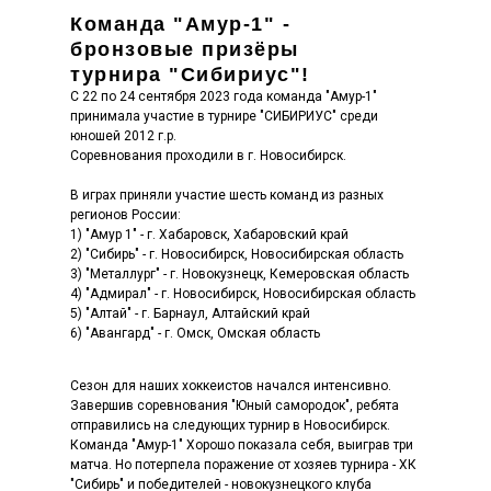
Команда "Амур-1" -
бронзовые призёры
турнира "Сибириус"!
С 22 по 24 сентября 2023 года команда "Амур-1"
принимала участие в турнире "СИБИРИУС" среди
юношей 2012 г.р.
Соревнования проходили в г. Новосибирск.
В играх приняли участие шесть команд из разных
регионов России:
1) "Амур 1" - г. Хабаровск, Хабаровский край
2) "Сибирь" - г. Новосибирск, Новосибирская область
3) "Металлург" - г. Новокузнецк, Кемеровская область
4) "Адмирал" - г. Новосибирск, Новосибирская область
5) "Алтай" - г. Барнаул, Алтайский край
6) "Авангард" - г. Омск, Омская область
Сезон для наших хоккеистов начался интенсивно.
Завершив соревнования "Юный самородок", ребята
отправились на следующих турнир в Новосибирск.
Команда "Амур-1" Хорошо показала себя, выиграв три
матча. Но потерпела поражение от хозяев турнира - ХК
"Сибирь" и победителей - новокузнецкого клуба