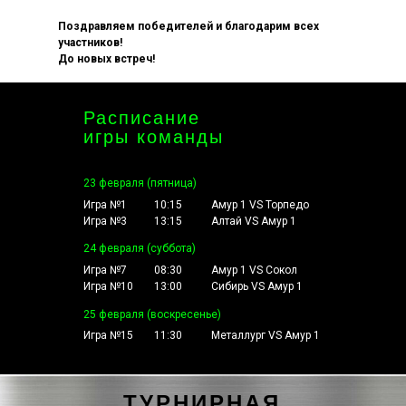
Поздравляем победителей и благодарим всех
участников!
До новых встреч!
Расписание
игры команды
"Амур 1"
23 февраля (пятница)
Игра №1
10:15
Амур 1 VS Торпедо
Игра №3
13:15
Алтай VS Амур 1
24 февраля (суббота)
Игра №7
08:30
Амур 1 VS Сокол
Игра №10
13:00
Сибирь VS Амур 1
25 февраля (воскресенье)
Игра №15
11:30
Металлург VS Амур 1
ТУРНИРНАЯ