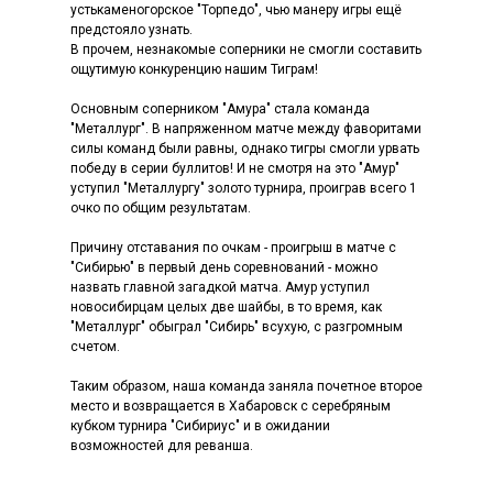
устькаменогорское "Торпедо", чью манеру игры ещё
предстояло узнать.
В прочем, незнакомые соперники не смогли составить
ощутимую конкуренцию нашим Тиграм!
Основным соперником "Амура" стала команда
"Металлург". В напряженном матче между фаворитами
силы команд были равны, однако тигры смогли урвать
победу в серии буллитов! И не смотря на это "Амур"
уступил "Металлургу" золото турнира, проиграв всего 1
очко по общим результатам.
Причину отставания по очкам - проигрыш в матче с
"Сибирью" в первый день соревнований - можно
назвать главной загадкой матча. Амур уступил
новосибирцам целых две шайбы, в то время, как
"Металлург" обыграл "Сибирь" всухую, с разгромным
счетом.
Таким образом, наша команда заняла почетное второе
место и возвращается в Хабаровск с серебряным
кубком турнира "Сибириус" и в ожидании
возможностей для реванша.